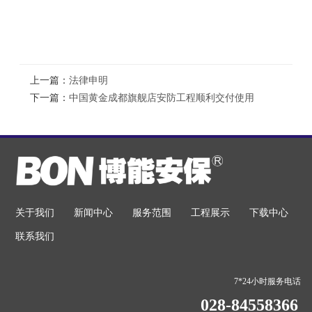
上一篇：
法律申明
下一篇：
中国黄金成都旗舰店安防工程顺利交付使用
关于我们
新闻中心
服务范围
工程展示
下载中心
联系我们
7*24小时服务电话
028-84558366