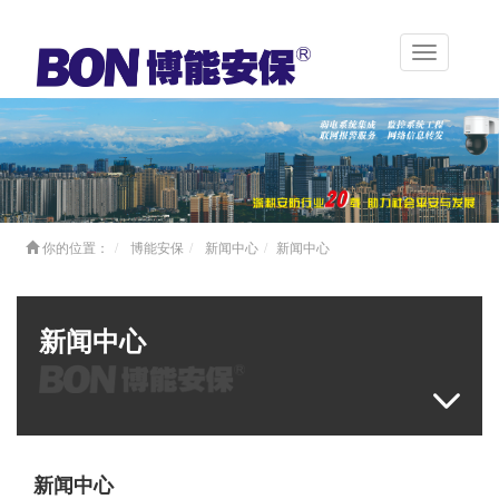
Toggle
navigation
你的位置：
博能安保
新闻中心
新闻中心
新闻中心
新闻中心