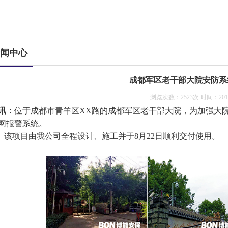
闻中心
成都军区老干部大院安防系
浏览次数：2523次 时间：2015-
讯：
位于成都市青羊区
XX
路的成都军区老干部大院，为加强大
网报警系统。
项目由我公司全程设计、施工并于
8
月
22
日顺利交付使用。